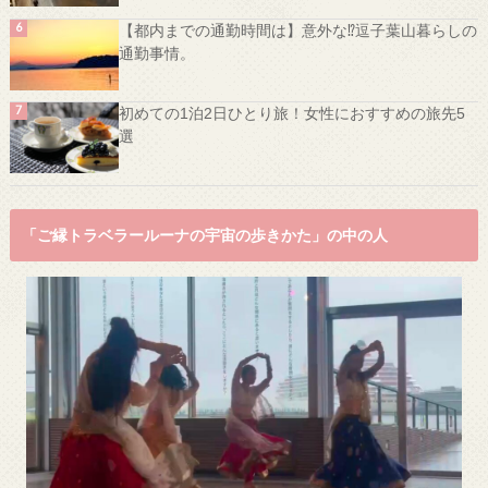
【都内までの通勤時間は】意外な⁉️逗子葉山暮らしの
通勤事情。
初めての1泊2日ひとり旅！女性におすすめの旅先5
選
「ご縁トラベラールーナの宇宙の歩きかた」の中の人