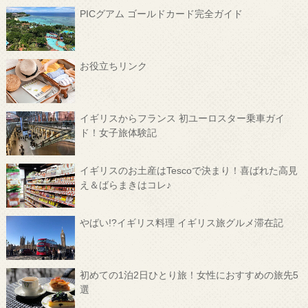
PICグアム ゴールドカード完全ガイド
お役立ちリンク
イギリスからフランス 初ユーロスター乗車ガイ
ド！女子旅体験記
イギリスのお土産はTescoで決まり！喜ばれた高見
え＆ばらまきはコレ♪
やばい!?イギリス料理 イギリス旅グルメ滞在記
初めての1泊2日ひとり旅！女性におすすめの旅先5
選