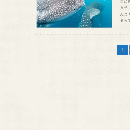
自己
女子
んと
るっ
1