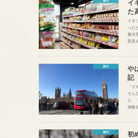
イ
旅行
た
イギ
った
最大
高見
や
旅行
記
「イ
そん
と、
体験
初
旅行