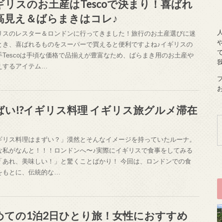
ギリスのお土産はTescoで決まり！喜ばれ
高見え＆ばらまきはコレ♪
リスのレスター＆ロンドンに行ってきました！旅行のお土産選びに迷
とき、喜ばれるものをスーパーで買えると便利ですよね♪イギリスの
手Tescoは手頃な価格で品揃えが豊富なため、ばらまき用のお土産や
えするアイテム…
ばい!?イギリス料理 イギリス旅グルメ滞在
ギリス料理はまずい？」漠然とそんなイメージを持っていたルーナ。
な私がなんと！！！ロンドンへ〜♪実際にイギリスで食事をしてみる
「あれ、美味しい！」と驚くことばかり！ 今回は、ロンドンでの食
をもとに、伝統的な…
めての1泊2日ひとり旅！女性におすすめ