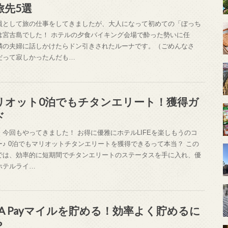
旅先5選
員として旅の仕事をしてきましたが、大人になって初めての「ぼっち
は宮古島でした！ ホテルの夕食バイキング会場で酔った勢いに任
隣の夫婦に話しかけたらドン引きされたルーナです。（ごめんなさ
だって寂しかったんだも…
リオット0泊でもチタンエリート！獲得ガ
ド
！今回もやってきました！ お得に優雅にホテルLIFEを楽しもうのコ
ー♪ 0泊でもマリオットチタンエリートを獲得できるって本当？ この
では、効率的に短期間でチタンエリートのステータスを手に入れ、優
ホテルライ…
NA Payマイルを貯める！効率よく貯めるに
？