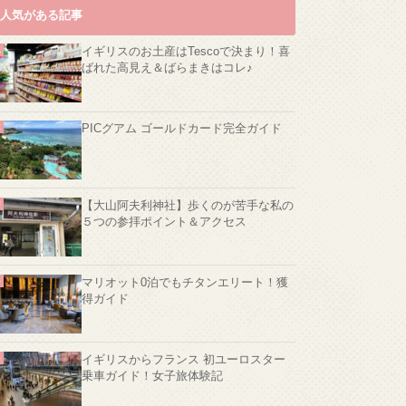
人気がある記事
イギリスのお土産はTescoで決まり！喜
ばれた高見え＆ばらまきはコレ♪
PICグアム ゴールドカード完全ガイド
【大山阿夫利神社】歩くのが苦手な私の
５つの参拝ポイント＆アクセス
マリオット0泊でもチタンエリート！獲
得ガイド
イギリスからフランス 初ユーロスター
乗車ガイド！女子旅体験記