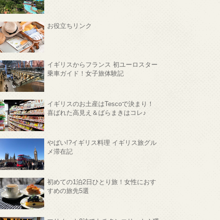
お役立ちリンク
イギリスからフランス 初ユーロスター
乗車ガイド！女子旅体験記
イギリスのお土産はTescoで決まり！
喜ばれた高見え＆ばらまきはコレ♪
やばい!?イギリス料理 イギリス旅グル
メ滞在記
初めての1泊2日ひとり旅！女性におす
すめの旅先5選