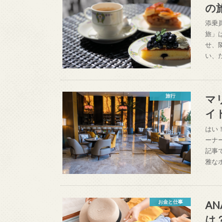
の
添乗
旅」
せ、
い、
マ
旅行
イ
はい
ーナ
記事
雅な
A
お金と仕事
は