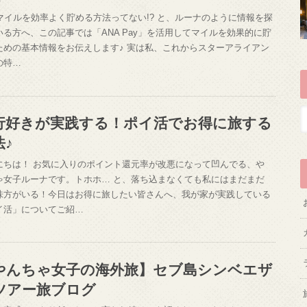
Aマイルを効率よく貯める方法ってない!? と、ルーナのように情報を探
いる方へ、この記事では「ANA Pay」を活用してマイルを効果的に貯
ための基本情報をお伝えします♪ 実は私、これからスターアライアン
の特…
行好きが実践する！ポイ活でお得に旅する
法♪
にちは！ お気に入りのポイント還元率が改悪になって凹んでる、や
ゃ女子ルーナです。トホホ… と、落ち込まなくても私にはまだまだ
味方がいる！今日はお得に旅したい皆さんへ、我が家が実践している
イ活」についてご紹…
やんちゃ女子の海外旅】セブ島シンベエザ
ツアー旅ブログ