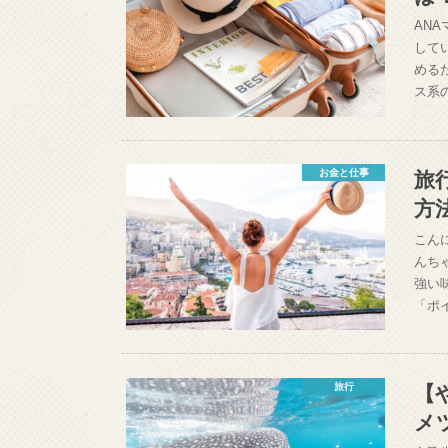
AN
して
める
ス系
旅
お金と仕事
方
こん
んち
強い
「ポ
【
旅行
メ