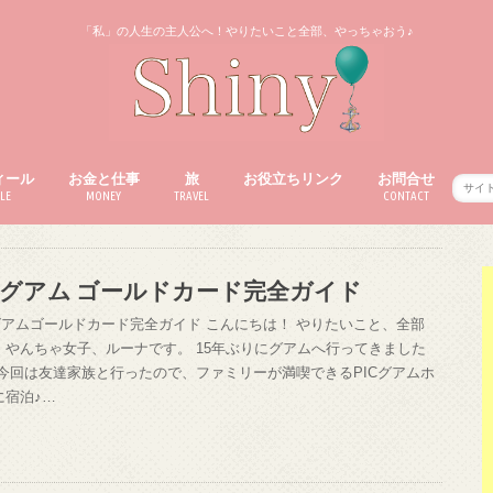
「私」の人生の主人公へ！やりたいこと全部、やっちゃおう♪
ィール
お金と仕事
旅
お役立ちリンク
お問合せ
LE
MONEY
TRAVEL
CONTACT
ICグアム ゴールドカード完全ガイド
Cグアムゴールドカード完全ガイド こんにちは！ やりたいこと、全部
！やんちゃ女子、ルーナです。 15年ぶりにグアムへ行ってきました
 今回は友達家族と行ったので、ファミリーが満喫できるPICグアムホ
に宿泊♪…