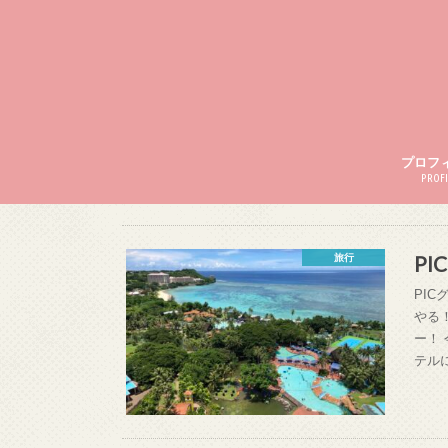
プロフ
PROFI
P
旅行
PI
やる
ー！
テル