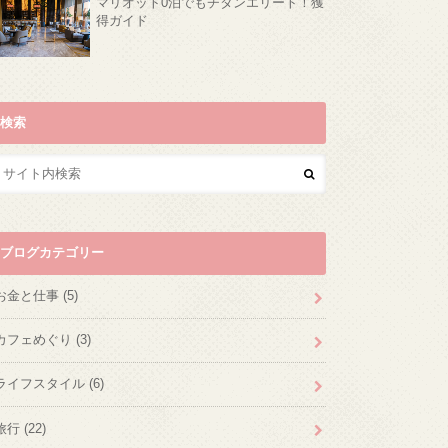
マリオット0泊でもチタンエリート！獲
得ガイド
検索
ブログカテゴリー
お金と仕事
(5)
カフェめぐり
(3)
ライフスタイル
(6)
旅行
(22)