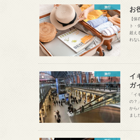
お
旅行
【保
ト・
超え
れな
イ
旅行
ガ
「イ
の？
から
まし