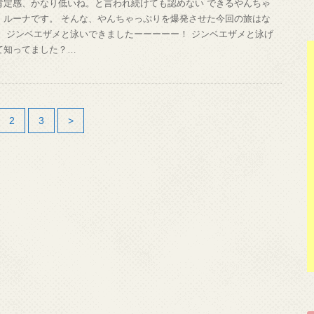
肯定感、かなり低いね。と言われ続けても認めない できるやんちゃ
、ルーナです。 そんな、やんちゃっぷりを爆発させた今回の旅はな
！ ジンベエザメと泳いできましたーーーーー！ ジンベエザメと泳げ
て知ってました？…
2
3
>