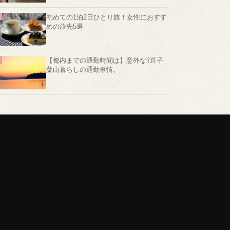
初めての1泊2日ひとり旅！女性におすす
めの旅先5選
【都内までの通勤時間は】意外な⁉️逗子
葉山暮らしの通勤事情。