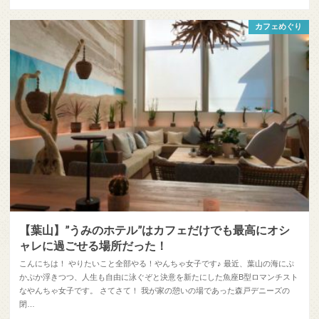
カフェめぐり
【葉山】”うみのホテル”はカフェだけでも最高にオシ
ャレに過ごせる場所だった！
こんにちは！ やりたいこと全部やる！やんちゃ女子です♪ 最近、葉山の海にぷ
かぷか浮きつつ、人生も自由に泳ぐぞと決意を新たにした魚座B型ロマンチスト
なやんちゃ女子です。 さてさて！ 我が家の憩いの場であった森戸デニーズの
閉…