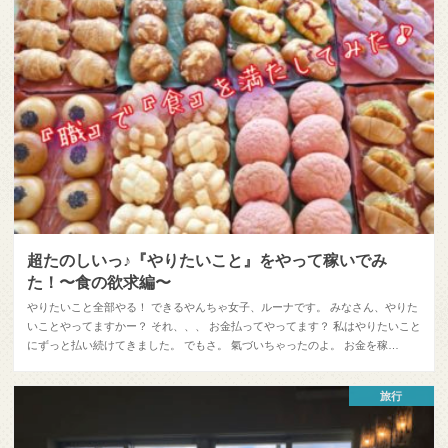
超たのしいっ♪『やりたいこと』をやって稼いでみ
た！〜食の欲求編〜
やりたいこと全部やる！ できるやんちゃ女子、ルーナです。 みなさん、やりた
いことやってますかー？ それ、、、 お金払ってやってます？ 私はやりたいこと
にずっと払い続けてきました。 でもさ。 氣づいちゃったのよ。 お金を稼…
旅行