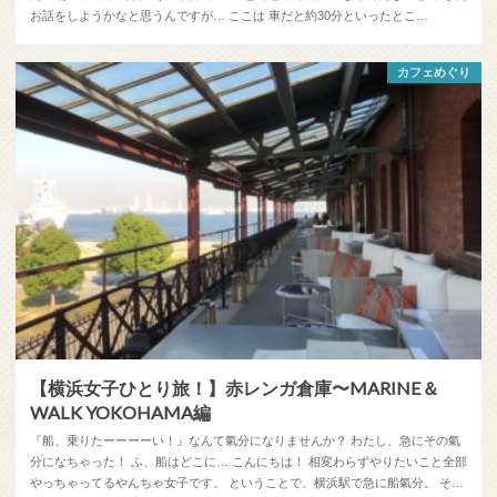
お話をしようかなと思うんですが… ここは 車だと約30分といったとこ…
カフェめぐり
【横浜女子ひとり旅！】赤レンガ倉庫〜MARINE＆
WALK YOKOHAMA編
『船、乗りたーーーーい！』なんて氣分になりませんか？ わたし、急にその氣
分になちゃった！ ふ、船はどこに… こんにちは！ 相変わらずやりたいこと全部
やっちゃってるやんちゃ女子です。 ということで、横浜駅で急に船氣分。 そ…