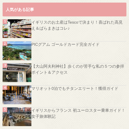
人気がある記事
イギリスのお土産はTescoで決まり！喜ばれた高見
え＆ばらまきはコレ♪
PICグアム ゴールドカード完全ガイド
【大山阿夫利神社】歩くのが苦手な私の５つの参拝
ポイント＆アクセス
マリオット0泊でもチタンエリート！獲得ガイド
イギリスからフランス 初ユーロスター乗車ガイド！
女子旅体験記