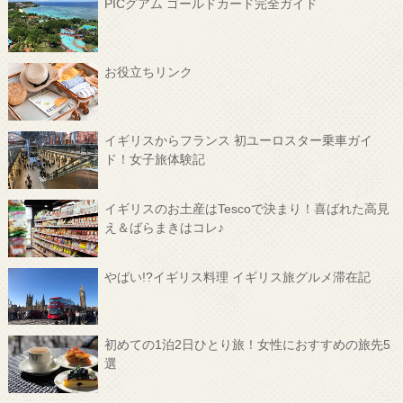
PICグアム ゴールドカード完全ガイド
お役立ちリンク
イギリスからフランス 初ユーロスター乗車ガイ
ド！女子旅体験記
イギリスのお土産はTescoで決まり！喜ばれた高見
え＆ばらまきはコレ♪
やばい!?イギリス料理 イギリス旅グルメ滞在記
初めての1泊2日ひとり旅！女性におすすめの旅先5
選