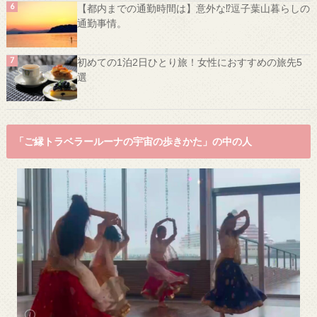
【都内までの通勤時間は】意外な⁉️逗子葉山暮らしの
通勤事情。
初めての1泊2日ひとり旅！女性におすすめの旅先5
選
「ご縁トラベラールーナの宇宙の歩きかた」の中の人