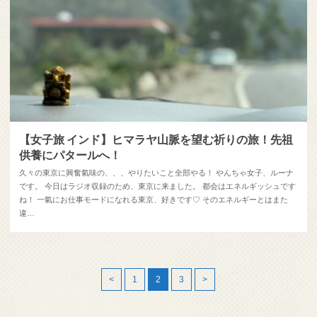
【女子旅 インド】ヒマラヤ山脈を望む祈りの旅！先祖
供養にパタールへ！
久々の東京に興奮氣味の、、、やりたいこと全部やる！ やんちゃ女子、ルーナ
です。 今日はラジオ収録のため、東京に来ました。 都会はエネルギッシュです
ね！ 一氣にお仕事モードになれる東京、好きです♡ そのエネルギーとはまた
違…
<
1
2
3
>