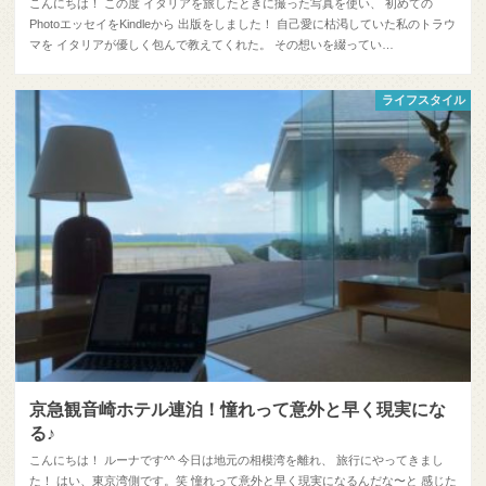
こんにちは！ この度 イタリアを旅したときに撮った写真を使い、 初めての
PhotoエッセイをKindleから 出版をしました！ 自己愛に枯渇していた私のトラウ
マを イタリアが優しく包んで教えてくれた。 その想いを綴ってい…
ライフスタイル
京急観音崎ホテル連泊！憧れって意外と早く現実にな
る♪
こんにちは！ ルーナです^^ 今日は地元の相模湾を離れ、 旅行にやってきまし
た！ はい、東京湾側です。笑 憧れって意外と早く現実になるんだな〜と 感じた