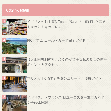
人気がある記事
イギリスのお土産はTescoで決まり！喜ばれた高見
え＆ばらまきはコレ♪
PICグアム ゴールドカード完全ガイド
【大山阿夫利神社】歩くのが苦手な私の５つの参拝
ポイント＆アクセス
マリオット0泊でもチタンエリート！獲得ガイド
イギリスからフランス 初ユーロスター乗車ガイド！
女子旅体験記