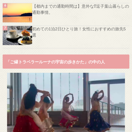
【都内までの通勤時間は】意外な⁉️逗子葉山暮らしの
通勤事情。
初めての1泊2日ひとり旅！女性におすすめの旅先5
選
「ご縁トラベラールーナの宇宙の歩きかた」の中の人