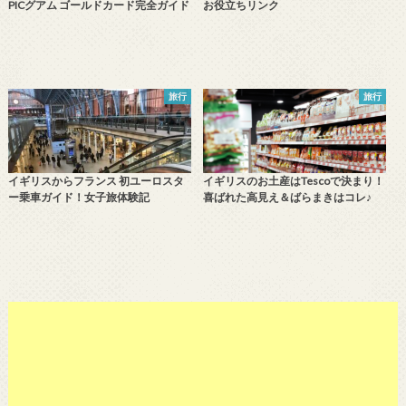
PICグアム ゴールドカード完全ガイド
お役立ちリンク
旅行
旅行
イギリスからフランス 初ユーロスタ
イギリスのお土産はTescoで決まり！
ー乗車ガイド！女子旅体験記
喜ばれた高見え＆ばらまきはコレ♪