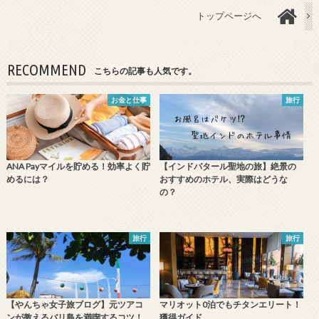
トップページへ
RECOMMEND
こちらの記事も人気です。
お金と仕事
旅行
ANA Payマイルを貯める！効率よく貯
【インドパタール聖地の旅】絶景の
めるには？
おすすめのホテル、実際はどうな
の？
旅行
旅行
【やんちゃ女子旅ブログ】元ツアコ
マリオット0泊でもチタンエリート！
ンが教えるバリ島を満喫するコツ！
獲得ガイド