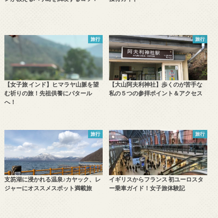
旅行
旅行
【女子旅 インド】ヒマラヤ山脈を望
【大山阿夫利神社】歩くのが苦手な
む祈りの旅！先祖供養にパタール
私の５つの参拝ポイント＆アクセス
へ！
旅行
旅行
支笏湖に浸かれる温泉♪カヤック、レ
イギリスからフランス 初ユーロスタ
ジャーにオススメスポット満載旅
ー乗車ガイド！女子旅体験記