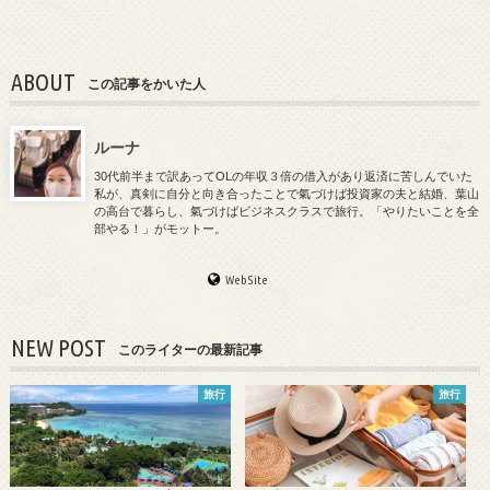
ABOUT
この記事をかいた人
ルーナ
30代前半まで訳あってOLの年収３倍の借入があり返済に苦しんでいた
私が、真剣に自分と向き合ったことで氣づけば投資家の夫と結婚、葉山
の高台で暮らし、氣づけばビジネスクラスで旅行。「やりたいことを全
部やる！」がモットー。
WebSite
NEW POST
このライターの最新記事
旅行
旅行