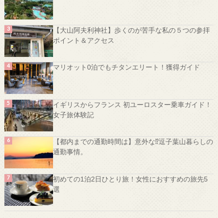
【大山阿夫利神社】歩くのが苦手な私の５つの参拝
ポイント＆アクセス
マリオット0泊でもチタンエリート！獲得ガイド
イギリスからフランス 初ユーロスター乗車ガイド！
女子旅体験記
【都内までの通勤時間は】意外な⁉️逗子葉山暮らしの
通勤事情。
初めての1泊2日ひとり旅！女性におすすめの旅先5
選