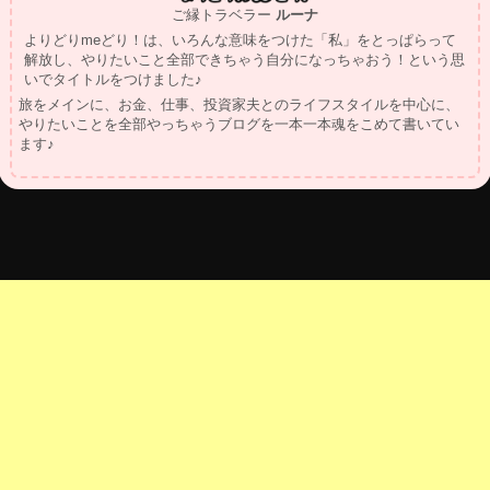
ご縁トラベラー
ルーナ
よりどりmeどり！は、いろんな意味をつけた「私」をとっぱらって
解放し、やりたいこと全部できちゃう自分になっちゃおう！という思
いでタイトルをつけました♪
旅をメインに、お金、仕事、投資家夫とのライフスタイルを中心に、
やりたいことを全部やっちゃうブログを一本一本魂をこめて書いてい
ます♪