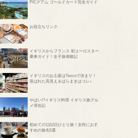
PICグアム ゴールドカード完全ガイド
お役立ちリンク
イギリスからフランス 初ユーロスター
乗車ガイド！女子旅体験記
イギリスのお土産はTescoで決まり！
喜ばれた高見え＆ばらまきはコレ♪
やばい!?イギリス料理 イギリス旅グル
メ滞在記
初めての1泊2日ひとり旅！女性におす
すめの旅先5選