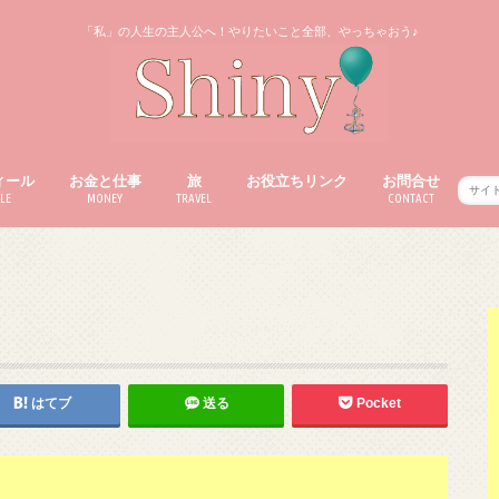
「私」の人生の主人公へ！やりたいこと全部、やっちゃおう♪
ィール
お金と仕事
旅
お役立ちリンク
お問合せ
LE
MONEY
TRAVEL
CONTACT
はてブ
送る
Pocket