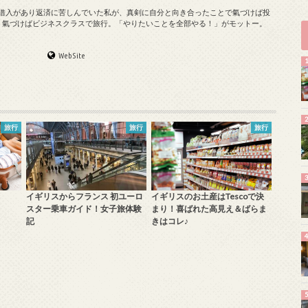
の借入があり返済に苦しんでいた私が、真剣に自分と向き合ったことで氣づけば投
、氣づけばビジネスクラスで旅行。「やりたいことを全部やる！」がモットー。
WebSite
旅行
旅行
旅行
イギリスからフランス 初ユーロ
イギリスのお土産はTescoで決
スター乗車ガイド！女子旅体験
まり！喜ばれた高見え＆ばらま
記
きはコレ♪