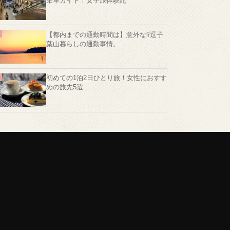
乗車ガイド！女子旅体験記
【都内までの通勤時間は】意外な⁉️逗子
葉山暮らしの通勤事情。
初めての1泊2日ひとり旅！女性におすす
めの旅先5選