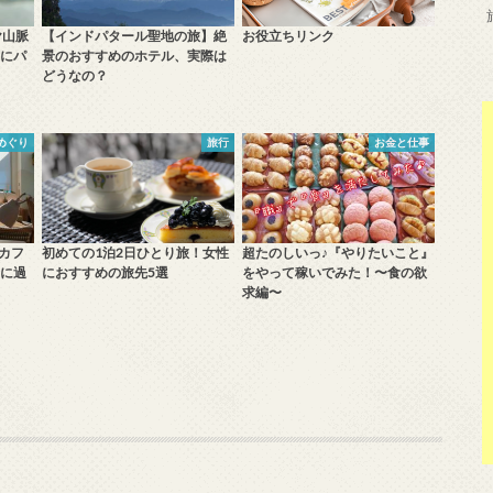
ヤ山脈
【インドパタール聖地の旅】絶
お役立ちリンク
にパ
景のおすすめのホテル、実際は
どうなの？
めぐり
旅行
お金と仕事
カフ
初めての1泊2日ひとり旅！女性
超たのしいっ♪『やりたいこと』
に過
におすすめの旅先5選
をやって稼いでみた！〜食の欲
求編〜