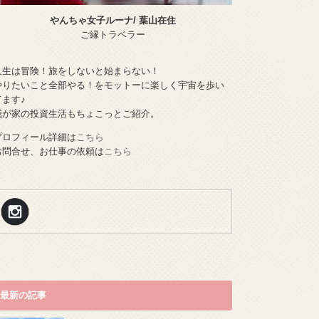
やんちゃ女子ルーナ/ 葉山在住
ご縁トラベラー
人生は冒険！旅をしないと始まらない！
やりたいこと全部やる！をモットーに楽しく宇宙を歩い
てます♪
我が家の投資生活もちょこっとご紹介。
プロフィール詳細は
こちら
お問合せ、お仕事の依頼は
こちら
最新の記事