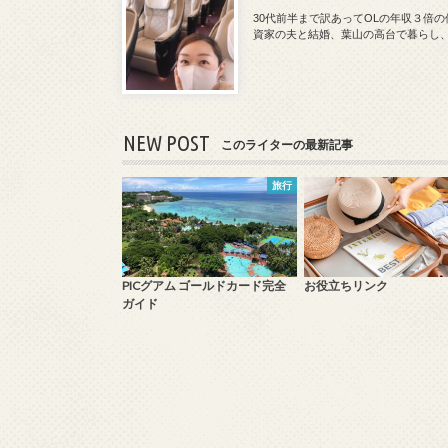
30代前半まで訳あってOLの年収３倍
資家の夫と結婚、葉山の高台で暮らし
NEW POST
このライターの最新記事
旅行
PICグアム ゴールドカード完全
お役立ちリンク
ガイド