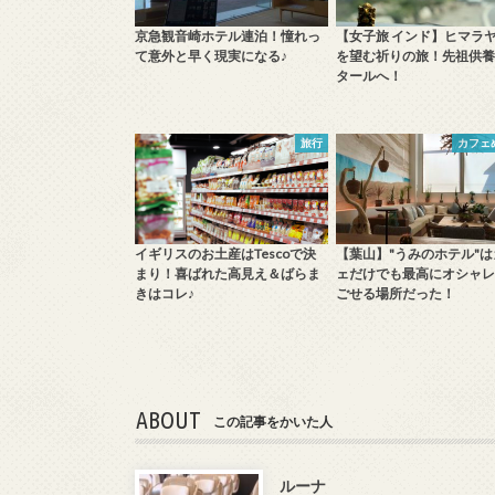
京急観音崎ホテル連泊！憧れっ
【女子旅 インド】ヒマラ
て意外と早く現実になる♪
を望む祈りの旅！先祖供養
タールへ！
旅行
カフェ
イギリスのお土産はTescoで決
【葉山】"うみのホテル"は
まり！喜ばれた高見え＆ばらま
ェだけでも最高にオシャレ
きはコレ♪
ごせる場所だった！
ABOUT
この記事をかいた人
ルーナ