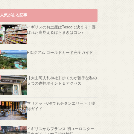
人気がある記事
イギリスのお土産はTescoで決まり！喜
ばれた高見え＆ばらまきはコレ♪
PICグアム ゴールドカード完全ガイド
【大山阿夫利神社】歩くのが苦手な私の
５つの参拝ポイント＆アクセス
マリオット0泊でもチタンエリート！獲
得ガイド
イギリスからフランス 初ユーロスター