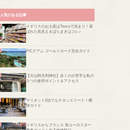
人気がある記事
イギリスのお土産はTescoで決まり！喜
ばれた高見え＆ばらまきはコレ♪
PICグアム ゴールドカード完全ガイド
【大山阿夫利神社】歩くのが苦手な私の
５つの参拝ポイント＆アクセス
マリオット0泊でもチタンエリート！獲
得ガイド
イギリスからフランス 初ユーロスター