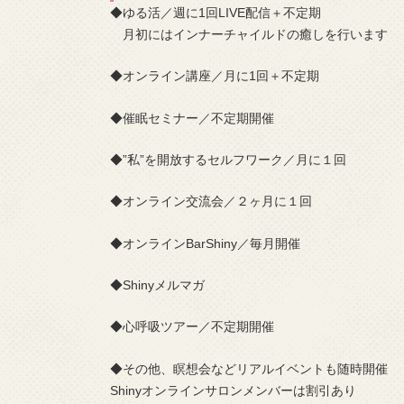
◆ゆる活／週に1回LIVE配信＋不定期
月初にはインナーチャイルドの癒しを行います
◆オンライン講座／月に1回＋不定期
◆催眠セミナー／不定期開催
◆”私”を開放するセルフワーク／月に１回
◆オンライン交流会／２ヶ月に１回
◆オンラインBarShiny／毎月開催
◆Shinyメルマガ
◆心呼吸ツアー／不定期開催
◆その他、瞑想会などリアルイベントも随時開催
Shinyオンラインサロンメンバーは割引あり