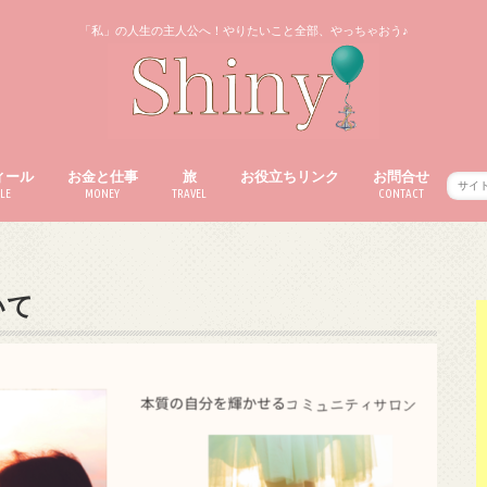
「私」の人生の主人公へ！やりたいこと全部、やっちゃおう♪
ィール
お金と仕事
旅
お役立ちリンク
お問合せ
LE
MONEY
TRAVEL
CONTACT
いて