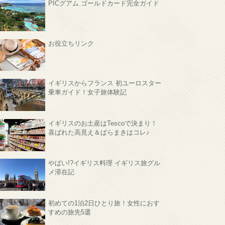
PICグアム ゴールドカード完全ガイド
お役立ちリンク
イギリスからフランス 初ユーロスター
乗車ガイド！女子旅体験記
イギリスのお土産はTescoで決まり！
喜ばれた高見え＆ばらまきはコレ♪
やばい!?イギリス料理 イギリス旅グル
メ滞在記
初めての1泊2日ひとり旅！女性におす
すめの旅先5選