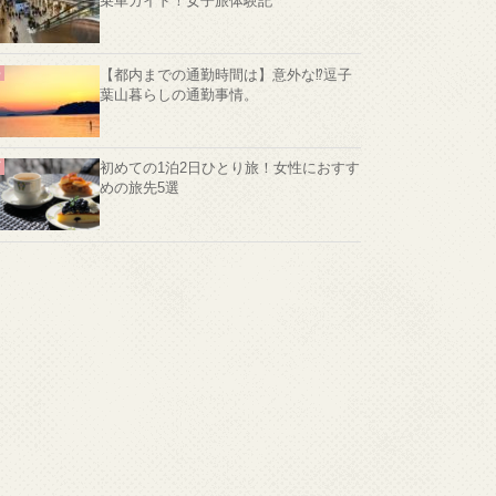
乗車ガイド！女子旅体験記
【都内までの通勤時間は】意外な⁉️逗子
葉山暮らしの通勤事情。
初めての1泊2日ひとり旅！女性におすす
めの旅先5選