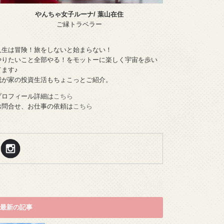
やんちゃ女子ルーナ/ 葉山在住
ご縁トラベラー
人生は冒険！旅をしないと始まらない！
やりたいこと全部やる！をモットーに楽しく宇宙を歩い
てます♪
我が家の投資生活もちょこっとご紹介。
プロフィール詳細は
こちら
お問合せ、お仕事の依頼は
こちら
最新の記事