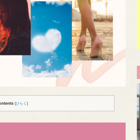
ontents
[
ひらく
]