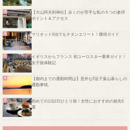
【大山阿夫利神社】歩くのが苦手な私の５つの参拝
ポイント＆アクセス
マリオット0泊でもチタンエリート！獲得ガイド
イギリスからフランス 初ユーロスター乗車ガイド！
女子旅体験記
【都内までの通勤時間は】意外な⁉️逗子葉山暮らしの
通勤事情。
初めての1泊2日ひとり旅！女性におすすめの旅先5
選