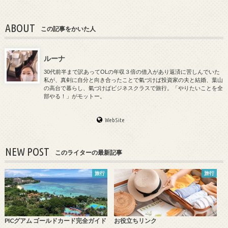
ABOUT
この記事をかいた人
ルーナ
30代前半まで訳あってOLの年収３倍の借入があり返済に苦しんでいた
私が、真剣に自分と向き合ったことで氣づけば投資家の夫と結婚、葉山
の高台で暮らし、氣づけばビジネスクラスで旅行。「やりたいことを全
部やる！」がモットー。
WebSite
NEW POST
このライターの最新記事
旅行
旅行
PICグアム ゴールドカード完全ガイド
お役立ちリンク