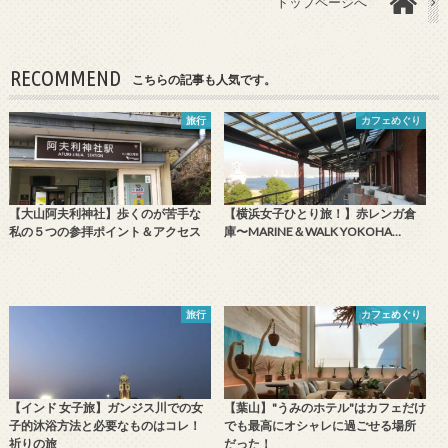
トップページへ
RECOMMEND
こちらの記事も人気です。
旅行
カフェめぐり
【大山阿夫利神社】歩くのが苦手な
【横浜女子ひとり旅！】赤レンガ倉
私の５つの参拝ポイント＆アクセス
庫〜MARINE＆WALK YOKOHA…
旅行
カフェめぐり
【インド 女子旅】ガンジス川での女
【葉山】"うみのホテル"はカフェだけ
子的沐浴方法と必要なものはコレ！
でも最高にオシャレに過ごせる場所
祈りの旅
だった！