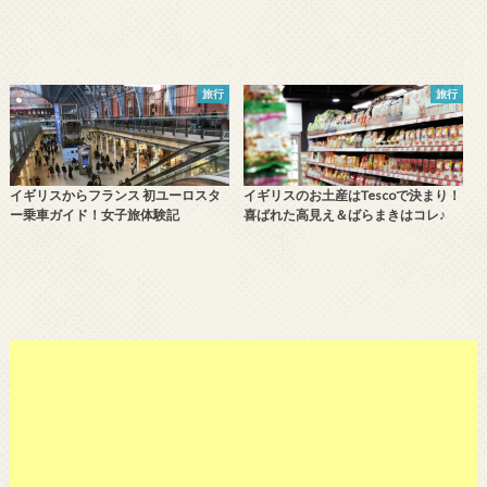
旅行
旅行
イギリスからフランス 初ユーロスタ
イギリスのお土産はTescoで決まり！
ー乗車ガイド！女子旅体験記
喜ばれた高見え＆ばらまきはコレ♪