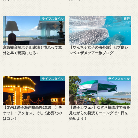
ライフスタイル
旅行
京急観音崎ホテル連泊！憧れって意
【やんちゃ女子の海外旅】セブ島シ
外と早く現実になる♪
ンベエザメツアー旅ブログ
ライフスタイル
ライフスタイル
【GWは逗子海岸映画祭2018！】チ
【逗子カフェ♪】なぎさ橋珈琲で海を
ケット・アクセス、そして必要なの
見ながらの贅沢モーニングで１日を
はコレ！
始めよう！