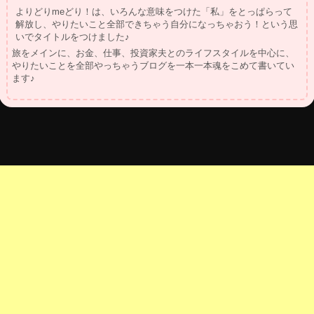
よりどりmeどり！は、いろんな意味をつけた「私」をとっぱらって
解放し、やりたいこと全部できちゃう自分になっちゃおう！という思
いでタイトルをつけました♪
旅をメインに、お金、仕事、投資家夫とのライフスタイルを中心に、
やりたいことを全部やっちゃうブログを一本一本魂をこめて書いてい
ます♪