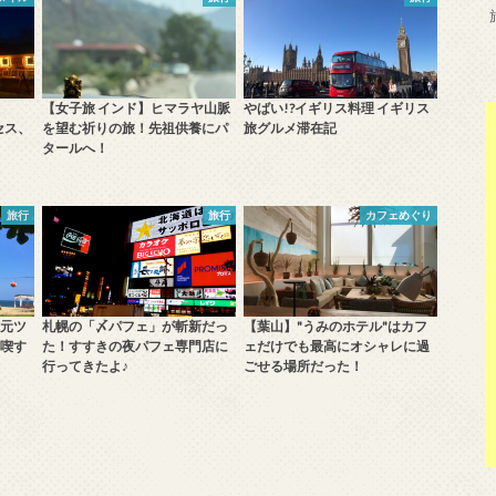
【女子旅 インド】ヒマラヤ山脈
やばい!?イギリス料理 イギリス
セス、
を望む祈りの旅！先祖供養にパ
旅グルメ滞在記
タールへ！
旅行
旅行
カフェめぐり
元ツ
札幌の「〆パフェ」が斬新だっ
【葉山】"うみのホテル"はカフ
喫す
た！すすきの夜パフェ専門店に
ェだけでも最高にオシャレに過
行ってきたよ♪
ごせる場所だった！