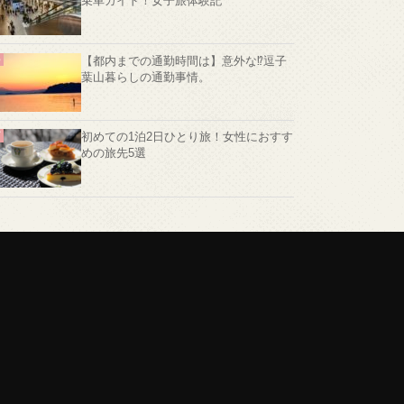
乗車ガイド！女子旅体験記
【都内までの通勤時間は】意外な⁉️逗子
葉山暮らしの通勤事情。
初めての1泊2日ひとり旅！女性におすす
めの旅先5選