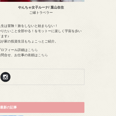
やんちゃ女子ルーナ/ 葉山在住
ご縁トラベラー
人生は冒険！旅をしないと始まらない！
やりたいこと全部やる！をモットーに楽しく宇宙を歩い
てます♪
我が家の投資生活もちょこっとご紹介。
プロフィール詳細は
こちら
お問合せ、お仕事の依頼は
こちら
最新の記事