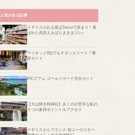
人気がある記事
イギリスのお土産はTescoで決まり！喜
ばれた高見え＆ばらまきはコレ♪
マリオット0泊でもチタンエリート！獲
得ガイド
PICグアム ゴールドカード完全ガイド
【大山阿夫利神社】歩くのが苦手な私の
５つの参拝ポイント＆アクセス
イギリスからフランス 初ユーロスター