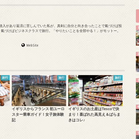
の借入があり返済に苦しんでいた私が、真剣に自分と向き合ったことで氣づけば投
、氣づけばビジネスクラスで旅行。「やりたいことを全部やる！」がモットー。
WebSite
旅行
旅行
旅行
イギリスからフランス 初ユーロ
イギリスのお土産はTescoで決
スター乗車ガイド！女子旅体験
まり！喜ばれた高見え＆ばらま
記
きはコレ♪