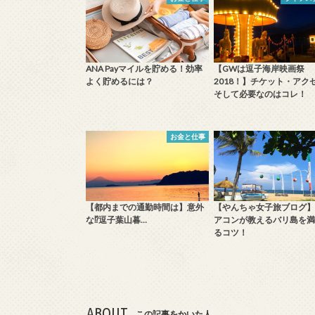
ANA Payマイルを貯める！効率
【GWは逗子海岸映画祭
よく貯めるには？
2018！】チケット・アク
そして必要なのはコレ！
お金と仕事
【都内までの通勤時間は】意外
【やんちゃ女子旅ブログ】
な⁉️逗子葉山暮…
アコンが教えるバリ島を満
るコツ！
ABOUT
この記事をかいた人