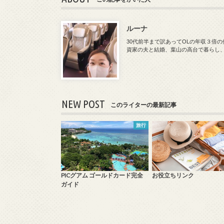
ルーナ
30代前半まで訳あってOLの年収３倍
資家の夫と結婚、葉山の高台で暮らし
NEW POST
このライターの最新記事
旅行
PICグアム ゴールドカード完全
お役立ちリンク
ガイド