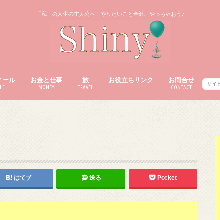
「私」の人生の主人公へ！やりたいこと全部、やっちゃおう♪
ィール
お金と仕事
旅
お役立ちリンク
お問合せ
LE
MONEY
TRAVEL
CONTACT
はてブ
送る
Pocket