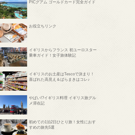
PICグアム ゴールドカード完全ガイド
お役立ちリンク
イギリスからフランス 初ユーロスター
乗車ガイド！女子旅体験記
イギリスのお土産はTescoで決まり！
喜ばれた高見え＆ばらまきはコレ♪
やばい!?イギリス料理 イギリス旅グル
メ滞在記
初めての1泊2日ひとり旅！女性におす
すめの旅先5選