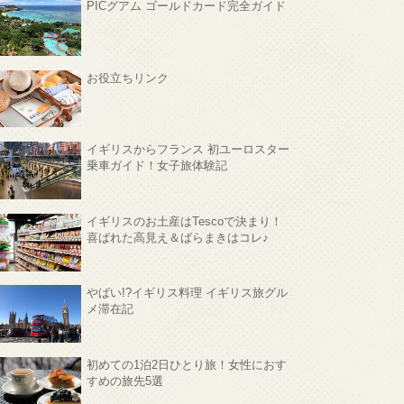
PICグアム ゴールドカード完全ガイド
お役立ちリンク
イギリスからフランス 初ユーロスター
乗車ガイド！女子旅体験記
イギリスのお土産はTescoで決まり！
喜ばれた高見え＆ばらまきはコレ♪
やばい!?イギリス料理 イギリス旅グル
メ滞在記
初めての1泊2日ひとり旅！女性におす
すめの旅先5選