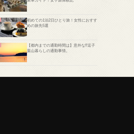
乗車ガイド！女子旅体験記
初めての1泊2日ひとり旅！女性におすす
めの旅先5選
【都内までの通勤時間は】意外な⁉️逗子
葉山暮らしの通勤事情。