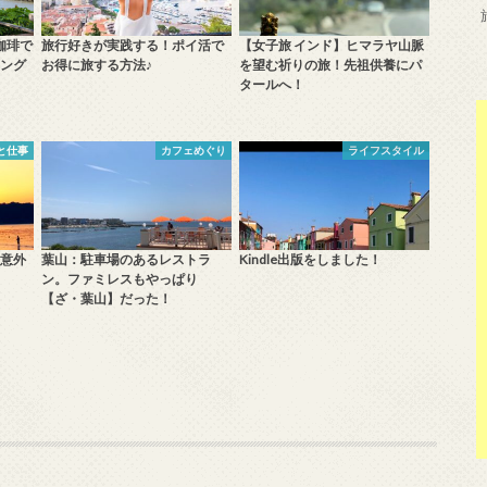
珈琲で
旅行好きが実践する！ポイ活で
【女子旅 インド】ヒマラヤ山脈
ング
お得に旅する方法♪
を望む祈りの旅！先祖供養にパ
タールへ！
と仕事
カフェめぐり
ライフスタイル
意外
葉山：駐車場のあるレストラ
Kindle出版をしました！
ン。ファミレスもやっぱり
【ざ・葉山】だった！