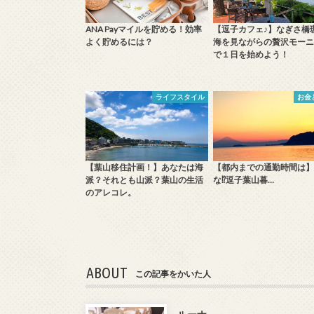
ANA Payマイルを貯める！効率
【逗子カフェ♪】なぎさ橋
よく貯めるには？
海を見ながらの贅沢モーニ
で１日を始めよう！
ライフスタイル
お金
【葉山移住計画！】あなたは海
【都内までの通勤時間は】
派？それとも山派？葉山の生活
な⁉️逗子葉山暮…
のアレコレ。
ABOUT
この記事をかいた人