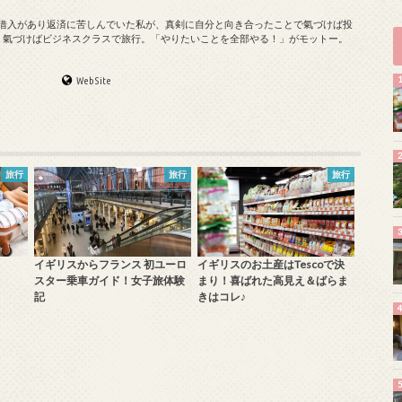
の借入があり返済に苦しんでいた私が、真剣に自分と向き合ったことで氣づけば投
、氣づけばビジネスクラスで旅行。「やりたいことを全部やる！」がモットー。
WebSite
旅行
旅行
旅行
イギリスからフランス 初ユーロ
イギリスのお土産はTescoで決
スター乗車ガイド！女子旅体験
まり！喜ばれた高見え＆ばらま
記
きはコレ♪