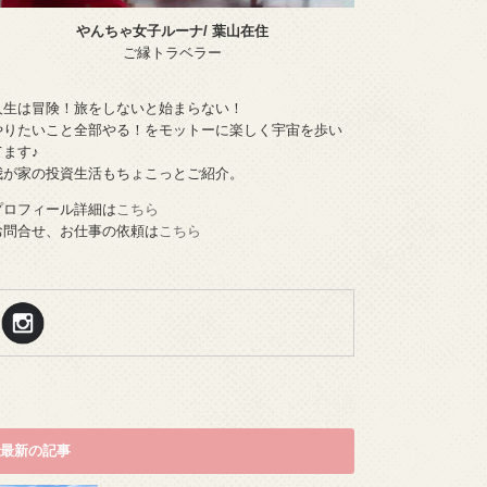
やんちゃ女子ルーナ/ 葉山在住
ご縁トラベラー
人生は冒険！旅をしないと始まらない！
やりたいこと全部やる！をモットーに楽しく宇宙を歩い
てます♪
我が家の投資生活もちょこっとご紹介。
プロフィール詳細は
こちら
お問合せ、お仕事の依頼は
こちら
最新の記事