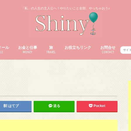
「私」の人生の主人公へ！やりたいこと全部、やっちゃおう♪
ィール
お金と仕事
旅
お役立ちリンク
お問合せ
LE
MONEY
TRAVEL
CONTACT
はてブ
送る
Pocket