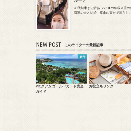
ルーナ
30代前半まで訳あってOLの年収３倍
資家の夫と結婚、葉山の高台で暮らし
NEW POST
このライターの最新記事
旅行
PICグアム ゴールドカード完全
お役立ちリンク
ガイド