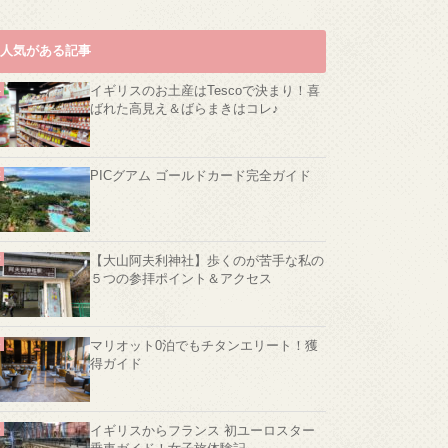
人気がある記事
イギリスのお土産はTescoで決まり！喜
ばれた高見え＆ばらまきはコレ♪
PICグアム ゴールドカード完全ガイド
【大山阿夫利神社】歩くのが苦手な私の
５つの参拝ポイント＆アクセス
マリオット0泊でもチタンエリート！獲
得ガイド
イギリスからフランス 初ユーロスター