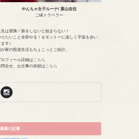
やんちゃ女子ルーナ/ 葉山在住
ご縁トラベラー
人生は冒険！旅をしないと始まらない！
やりたいこと全部やる！をモットーに楽しく宇宙を歩い
てます♪
我が家の投資生活もちょこっとご紹介。
プロフィール詳細は
こちら
お問合せ、お仕事の依頼は
こちら
最新の記事