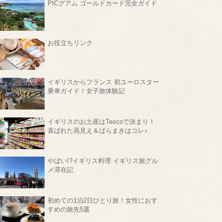
PICグアム ゴールドカード完全ガイド
お役立ちリンク
イギリスからフランス 初ユーロスター
乗車ガイド！女子旅体験記
イギリスのお土産はTescoで決まり！
喜ばれた高見え＆ばらまきはコレ♪
やばい!?イギリス料理 イギリス旅グル
メ滞在記
初めての1泊2日ひとり旅！女性におす
すめの旅先5選