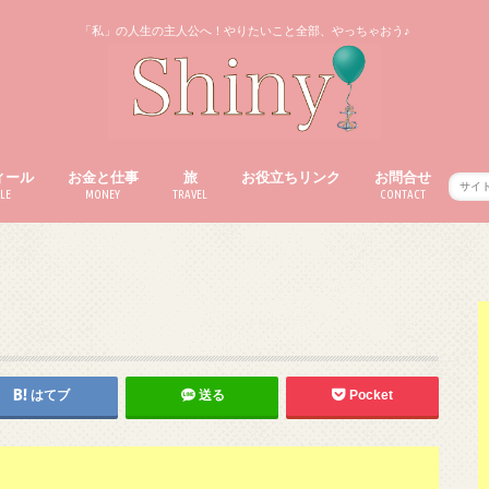
「私」の人生の主人公へ！やりたいこと全部、やっちゃおう♪
ィール
お金と仕事
旅
お役立ちリンク
お問合せ
LE
MONEY
TRAVEL
CONTACT
はてブ
送る
Pocket