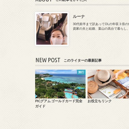
ルーナ
30代前半まで訳あってOLの年収３倍
資家の夫と結婚、葉山の高台で暮らし
NEW POST
このライターの最新記事
旅行
PICグアム ゴールドカード完全
お役立ちリンク
ガイド