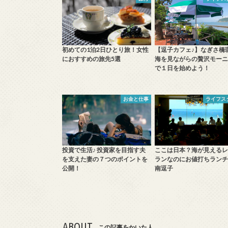
初めての1泊2日ひとり旅！女性
【逗子カフェ♪】なぎさ橋
におすすめの旅先5選
海を見ながらの贅沢モーニ
で１日を始めよう！
お金と仕事
ライフス
投資で生活♪ 投資家を目指す夫
ここは日本？海が見えるレ
を支えた妻の７つのポイントを
ランなのにお値打ちランチ
公開！
南逗子
ABOUT
この記事をかいた人