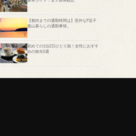
乗車ガイド！女子旅体験記
【都内までの通勤時間は】意外な⁉️逗子
葉山暮らしの通勤事情。
初めての1泊2日ひとり旅！女性におすす
めの旅先5選