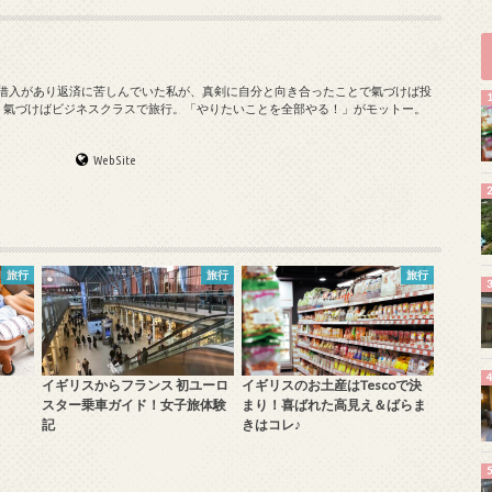
の借入があり返済に苦しんでいた私が、真剣に自分と向き合ったことで氣づけば投
、氣づけばビジネスクラスで旅行。「やりたいことを全部やる！」がモットー。
WebSite
旅行
旅行
旅行
イギリスからフランス 初ユーロ
イギリスのお土産はTescoで決
スター乗車ガイド！女子旅体験
まり！喜ばれた高見え＆ばらま
記
きはコレ♪