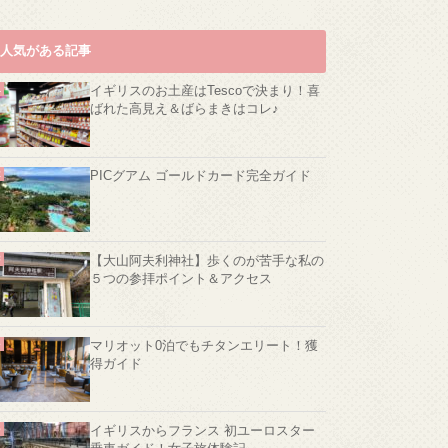
人気がある記事
イギリスのお土産はTescoで決まり！喜
ばれた高見え＆ばらまきはコレ♪
PICグアム ゴールドカード完全ガイド
【大山阿夫利神社】歩くのが苦手な私の
５つの参拝ポイント＆アクセス
マリオット0泊でもチタンエリート！獲
得ガイド
イギリスからフランス 初ユーロスター