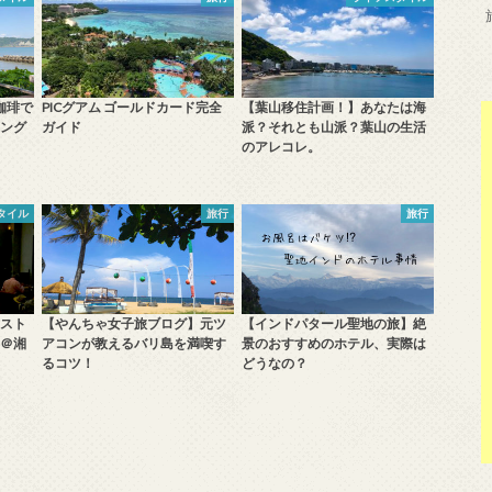
珈琲で
PICグアム ゴールドカード完全
【葉山移住計画！】あなたは海
ング
ガイド
派？それとも山派？葉山の生活
のアレコレ。
タイル
旅行
旅行
スト
【やんちゃ女子旅ブログ】元ツ
【インドパタール聖地の旅】絶
＠湘
アコンが教えるバリ島を満喫す
景のおすすめのホテル、実際は
るコツ！
どうなの？