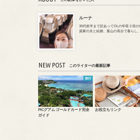
ルーナ
30代前半まで訳あってOLの年収３倍
資家の夫と結婚、葉山の高台で暮らし
NEW POST
このライターの最新記事
旅行
PICグアム ゴールドカード完全
お役立ちリンク
ガイド