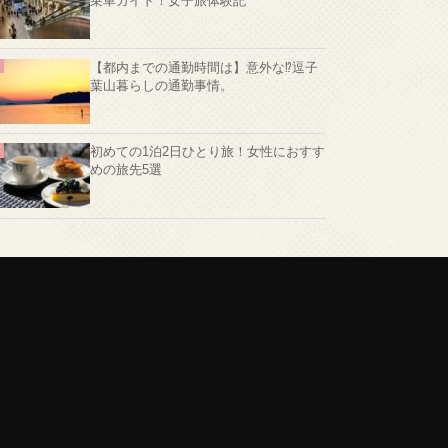
乗車ガイド！女子旅体験記
【都内までの通勤時間は】意外な⁉️逗子
葉山暮らしの通勤事情。
初めての1泊2日ひとり旅！女性におすす
めの旅先5選