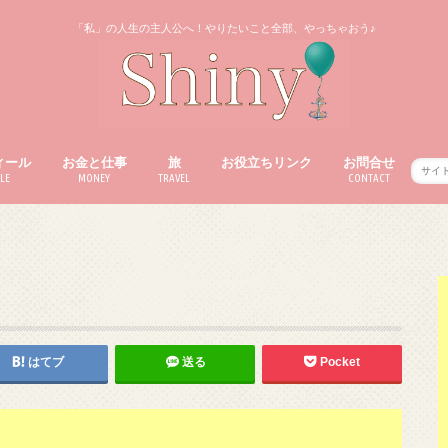
「私」の人生の主人公へ！やりたいこと全部、やっちゃおう♪
ィール
お金と仕事
旅
お役立ちリンク
お問合せ
LE
MONEY
TRAVEL
CONTACT
はてブ
送る
Pocket