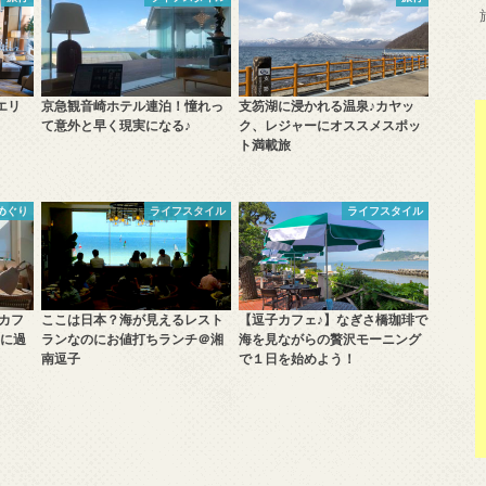
エリ
京急観音崎ホテル連泊！憧れっ
支笏湖に浸かれる温泉♪カヤッ
て意外と早く現実になる♪
ク、レジャーにオススメスポッ
ト満載旅
めぐり
ライフスタイル
ライフスタイル
カフ
ここは日本？海が見えるレスト
【逗子カフェ♪】なぎさ橋珈琲で
に過
ランなのにお値打ちランチ＠湘
海を見ながらの贅沢モーニング
南逗子
で１日を始めよう！