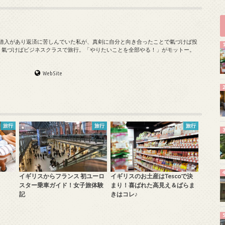
の借入があり返済に苦しんでいた私が、真剣に自分と向き合ったことで氣づけば投
、氣づけばビジネスクラスで旅行。「やりたいことを全部やる！」がモットー。
WebSite
旅行
旅行
旅行
イギリスからフランス 初ユーロ
イギリスのお土産はTescoで決
スター乗車ガイド！女子旅体験
まり！喜ばれた高見え＆ばらま
記
きはコレ♪