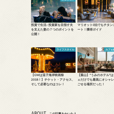
投資で生活♪ 投資家を目指す夫
マリオット0泊でもチタン
を支えた妻の７つのポイントを
ート！獲得ガイド
公開！
ライフスタイル
カフェ
【GWは逗子海岸映画祭
【葉山】"うみのホテル"は
2018！】チケット・アクセス、
ェだけでも最高にオシャレ
そして必要なのはコレ！
ごせる場所だった！
ABOUT
この記事をかいた人