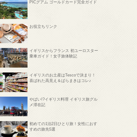
PICグアム ゴールドカード完全ガイド
お役立ちリンク
イギリスからフランス 初ユーロスター
乗車ガイド！女子旅体験記
イギリスのお土産はTescoで決まり！
喜ばれた高見え＆ばらまきはコレ♪
やばい!?イギリス料理 イギリス旅グル
メ滞在記
初めての1泊2日ひとり旅！女性におす
すめの旅先5選