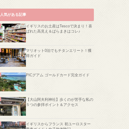
人気がある記事
イギリスのお土産はTescoで決まり！喜
ばれた高見え＆ばらまきはコレ♪
マリオット0泊でもチタンエリート！獲
得ガイド
PICグアム ゴールドカード完全ガイド
【大山阿夫利神社】歩くのが苦手な私の
５つの参拝ポイント＆アクセス
イギリスからフランス 初ユーロスター