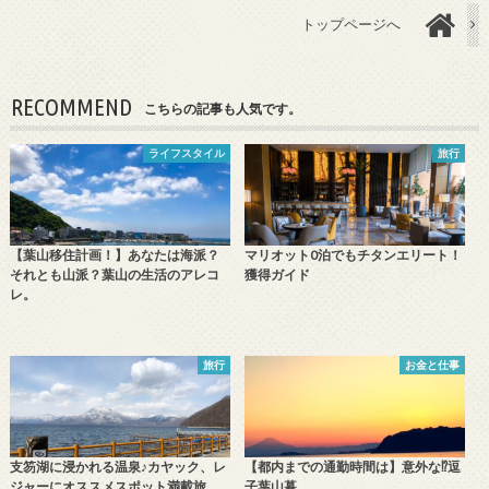
トップページへ
RECOMMEND
こちらの記事も人気です。
ライフスタイル
旅行
【葉山移住計画！】あなたは海派？
マリオット0泊でもチタンエリート！
それとも山派？葉山の生活のアレコ
獲得ガイド
レ。
旅行
お金と仕事
支笏湖に浸かれる温泉♪カヤック、レ
【都内までの通勤時間は】意外な⁉️逗
ジャーにオススメスポット満載旅
子葉山暮…