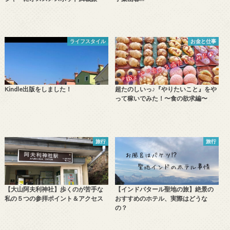
ライフスタイル
お金と仕事
Kindle出版をしました！
超たのしいっ♪『やりたいこと』をや
って稼いでみた！〜食の欲求編〜
旅行
旅行
【大山阿夫利神社】歩くのが苦手な
【インドパタール聖地の旅】絶景の
私の５つの参拝ポイント＆アクセス
おすすめのホテル、実際はどうな
の？