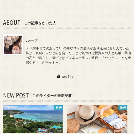
ABOUT
この記事をかいた人
ルーナ
30代前半まで訳あってOLの年収３倍の借入があり返済に苦しんでいた
私が、真剣に自分と向き合ったことで氣づけば投資家の夫と結婚、葉山
の高台で暮らし、氣づけばビジネスクラスで旅行。「やりたいことを全
部やる！」がモットー。
WebSite
NEW POST
このライターの最新記事
旅行
旅行