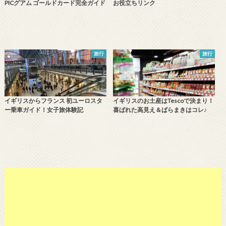
PICグアム ゴールドカード完全ガイド
お役立ちリンク
旅行
旅行
イギリスからフランス 初ユーロスタ
イギリスのお土産はTescoで決まり！
ー乗車ガイド！女子旅体験記
喜ばれた高見え＆ばらまきはコレ♪