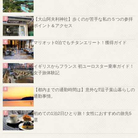
【大山阿夫利神社】歩くのが苦手な私の５つの参拝
ポイント＆アクセス
マリオット0泊でもチタンエリート！獲得ガイド
イギリスからフランス 初ユーロスター乗車ガイド！
女子旅体験記
【都内までの通勤時間は】意外な⁉️逗子葉山暮らしの
通勤事情。
初めての1泊2日ひとり旅！女性におすすめの旅先5
選