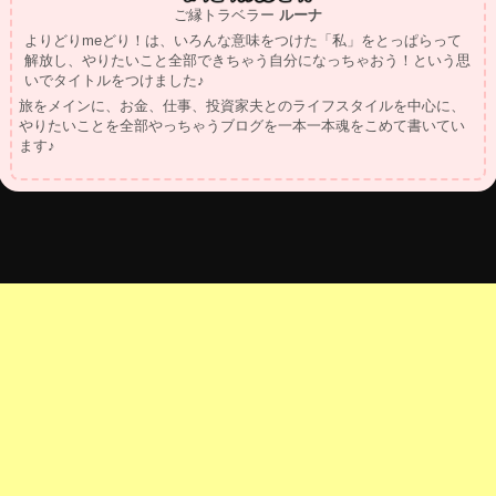
ご縁トラベラー
ルーナ
よりどりmeどり！は、いろんな意味をつけた「私」をとっぱらって
解放し、やりたいこと全部できちゃう自分になっちゃおう！という思
いでタイトルをつけました♪
旅をメインに、お金、仕事、投資家夫とのライフスタイルを中心に、
やりたいことを全部やっちゃうブログを一本一本魂をこめて書いてい
ます♪