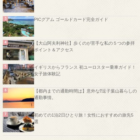
PICグアム ゴールドカード完全ガイド
【大山阿夫利神社】歩くのが苦手な私の５つの参拝
ポイント＆アクセス
イギリスからフランス 初ユーロスター乗車ガイド！
女子旅体験記
【都内までの通勤時間は】意外な⁉️逗子葉山暮らしの
通勤事情。
初めての1泊2日ひとり旅！女性におすすめの旅先5
選