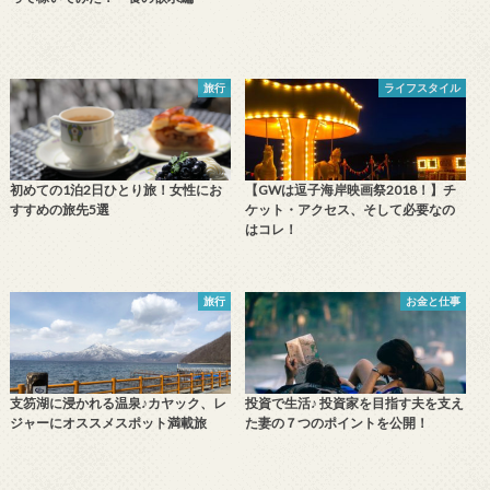
旅行
ライフスタイル
初めての1泊2日ひとり旅！女性にお
【GWは逗子海岸映画祭2018！】チ
すすめの旅先5選
ケット・アクセス、そして必要なの
はコレ！
旅行
お金と仕事
支笏湖に浸かれる温泉♪カヤック、レ
投資で生活♪ 投資家を目指す夫を支え
ジャーにオススメスポット満載旅
た妻の７つのポイントを公開！