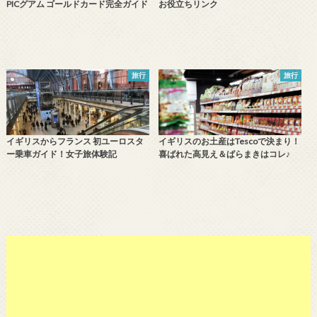
PICグアム ゴールドカード完全ガイド
お役立ちリンク
旅行
旅行
イギリスからフランス 初ユーロスタ
イギリスのお土産はTescoで決まり！
ー乗車ガイド！女子旅体験記
喜ばれた高見え＆ばらまきはコレ♪