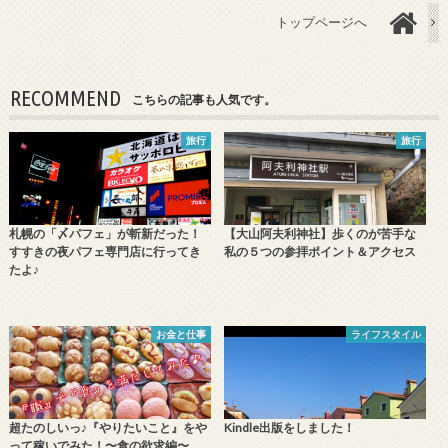
トップページへ
RECOMMEND
こちらの記事も人気です。
旅行
旅行
札幌の「〆パフェ」が斬新だった！
【大山阿夫利神社】歩くのが苦手な
すすきの夜パフェ専門店に行ってき
私の５つの参拝ポイント＆アクセス
たよ♪
お金と仕事
ライフスタイル
超たのしいっ♪『やりたいこと』をや
Kindle出版をしました！
って稼いでみた！〜食の欲求編〜