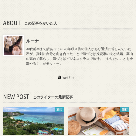
ABOUT
この記事をかいた人
ルーナ
30代前半まで訳あってOLの年収３倍の借入があり返済に苦しんでいた
私が、真剣に自分と向き合ったことで氣づけば投資家の夫と結婚、葉山
の高台で暮らし、氣づけばビジネスクラスで旅行。「やりたいことを全
部やる！」がモットー。
WebSite
NEW POST
このライターの最新記事
旅行
旅行