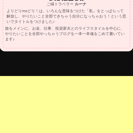
ご縁トラベラー
ルーナ
よりどりmeどり！は、いろんな意味をつけた「私」をとっぱらって
解放し、やりたいこと全部できちゃう自分になっちゃおう！という思
いでタイトルをつけました♪
旅をメインに、お金、仕事、投資家夫とのライフスタイルを中心に、
やりたいことを全部やっちゃうブログを一本一本魂をこめて書いてい
ます♪