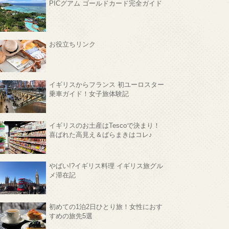
PICグアム ゴールドカード完全ガイド
お役立ちリンク
イギリスからフランス 初ユーロスター
乗車ガイド！女子旅体験記
イギリスのお土産はTescoで決まり！
喜ばれた高見え＆ばらまきはコレ♪
やばい!?イギリス料理 イギリス旅グル
メ滞在記
初めての1泊2日ひとり旅！女性におす
すめの旅先5選