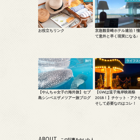
お役立ちリンク
京急観音崎ホテル連泊！憧
て意外と早く現実になる♪
旅行
ライフス
【やんちゃ女子の海外旅】セブ
【GWは逗子海岸映画祭
島シンベエザメツアー旅ブログ
2018！】チケット・アク
そして必要なのはコレ！
ABOUT
この記事をかいた人