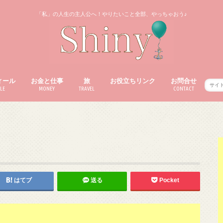
「私」の人生の主人公へ！やりたいこと全部、やっちゃおう♪
ィール
お金と仕事
旅
お役立ちリンク
お問合せ
LE
MONEY
TRAVEL
CONTACT
はてブ
送る
Pocket