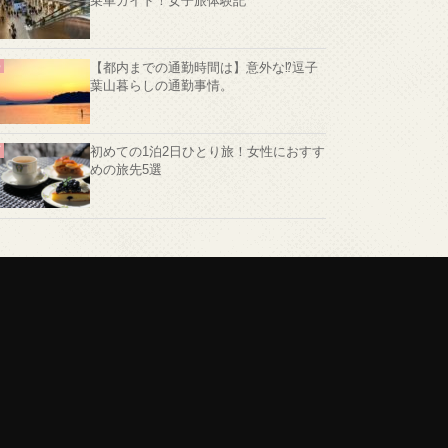
乗車ガイド！女子旅体験記
【都内までの通勤時間は】意外な⁉️逗子
葉山暮らしの通勤事情。
初めての1泊2日ひとり旅！女性におすす
めの旅先5選