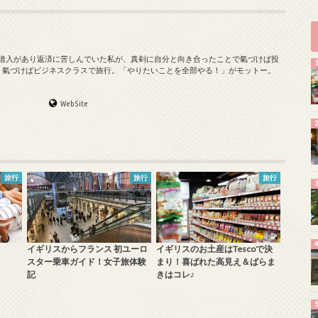
の借入があり返済に苦しんでいた私が、真剣に自分と向き合ったことで氣づけば投
、氣づけばビジネスクラスで旅行。「やりたいことを全部やる！」がモットー。
WebSite
旅行
旅行
旅行
イギリスからフランス 初ユーロ
イギリスのお土産はTescoで決
スター乗車ガイド！女子旅体験
まり！喜ばれた高見え＆ばらま
記
きはコレ♪