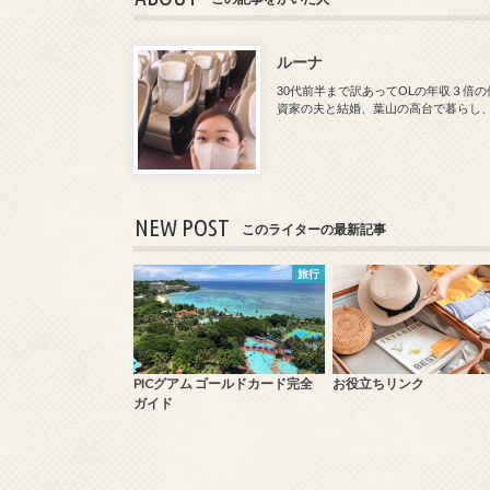
ルーナ
30代前半まで訳あってOLの年収３倍
資家の夫と結婚、葉山の高台で暮らし
NEW POST
このライターの最新記事
旅行
PICグアム ゴールドカード完全
お役立ちリンク
ガイド