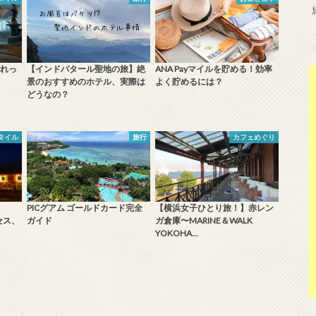
れっ
【インドパタール聖地の旅】絶
ANA Payマイルを貯める！効率
景のおすすめのホテル、実際は
よく貯めるには？
どうなの？
タイル
旅行
カフェめぐり
PICグアム ゴールドカード完全
【横浜女子ひとり旅！】赤レン
セス、
ガイド
ガ倉庫〜MARINE＆WALK
YOKOHA…