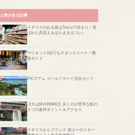
人気がある記事
イギリスのお土産はTescoで決まり！喜
ばれた高見え＆ばらまきはコレ♪
マリオット0泊でもチタンエリート！獲
得ガイド
PICグアム ゴールドカード完全ガイド
【大山阿夫利神社】歩くのが苦手な私の
５つの参拝ポイント＆アクセス
イギリスからフランス 初ユーロスター