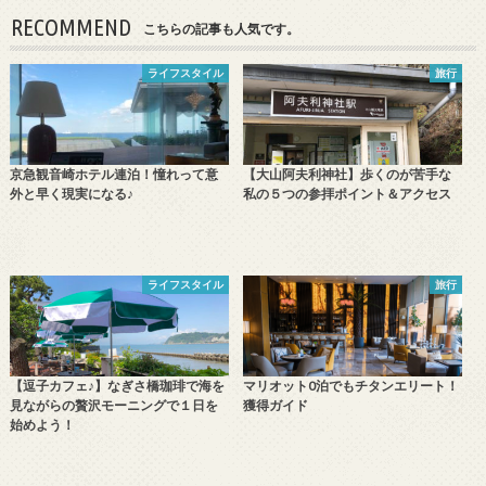
RECOMMEND
こちらの記事も人気です。
ライフスタイル
旅行
京急観音崎ホテル連泊！憧れって意
【大山阿夫利神社】歩くのが苦手な
外と早く現実になる♪
私の５つの参拝ポイント＆アクセス
ライフスタイル
旅行
【逗子カフェ♪】なぎさ橋珈琲で海を
マリオット0泊でもチタンエリート！
見ながらの贅沢モーニングで１日を
獲得ガイド
始めよう！