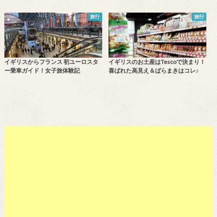
旅行
旅行
イギリスからフランス 初ユーロスタ
イギリスのお土産はTescoで決まり！
ー乗車ガイド！女子旅体験記
喜ばれた高見え＆ばらまきはコレ♪