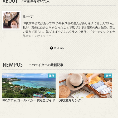
ABOUT
この記事をかいた人
ルーナ
30代前半まで訳あってOLの年収３倍の借入があり返済に苦しんでいた
私が、真剣に自分と向き合ったことで氣づけば投資家の夫と結婚、葉山
の高台で暮らし、氣づけばビジネスクラスで旅行。「やりたいことを全
部やる！」がモットー。
WebSite
NEW POST
このライターの最新記事
旅行
旅行
PICグアム ゴールドカード完全ガイド
お役立ちリンク