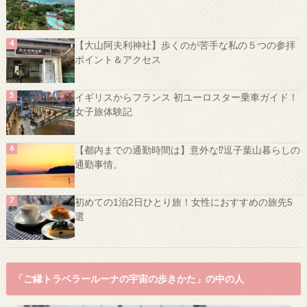
【大山阿夫利神社】歩くのが苦手な私の５つの参拝
ポイント＆アクセス
イギリスからフランス 初ユーロスター乗車ガイド！
女子旅体験記
【都内までの通勤時間は】意外な⁉️逗子葉山暮らしの
通勤事情。
初めての1泊2日ひとり旅！女性におすすめの旅先5
選
「ご縁トラベラールーナの宇宙の歩きかた」の中の人