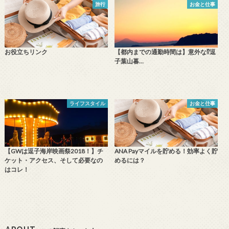
旅行
お金と仕事
お役立ちリンク
【都内までの通勤時間は】意外な⁉️逗
子葉山暮…
ライフスタイル
お金と仕事
【GWは逗子海岸映画祭2018！】チ
ANA Payマイルを貯める！効率よく貯
ケット・アクセス、そして必要なの
めるには？
はコレ！