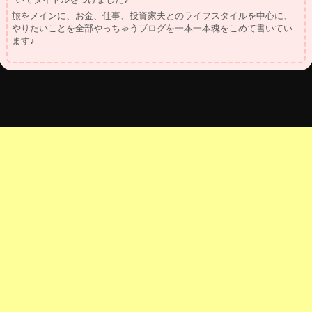
いでタイトルをつけました♪
旅をメインに、お金、仕事、投資家夫とのライフスタイルを中心に、
やりたいことを全部やっちゃうブログを一本一本魂をこめて書いてい
ます♪