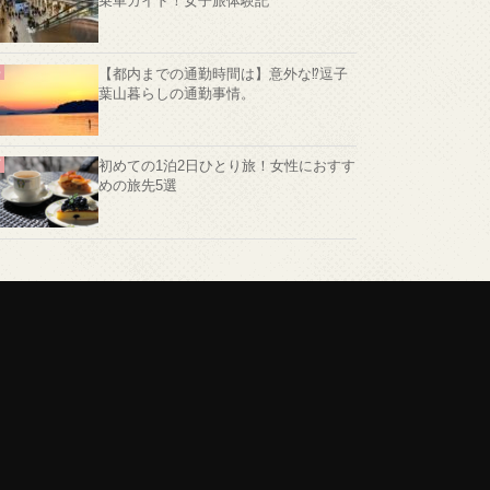
乗車ガイド！女子旅体験記
【都内までの通勤時間は】意外な⁉️逗子
葉山暮らしの通勤事情。
初めての1泊2日ひとり旅！女性におすす
めの旅先5選