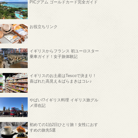
PICグアム ゴールドカード完全ガイド
お役立ちリンク
イギリスからフランス 初ユーロスター
乗車ガイド！女子旅体験記
イギリスのお土産はTescoで決まり！
喜ばれた高見え＆ばらまきはコレ♪
やばい!?イギリス料理 イギリス旅グル
メ滞在記
初めての1泊2日ひとり旅！女性におす
すめの旅先5選