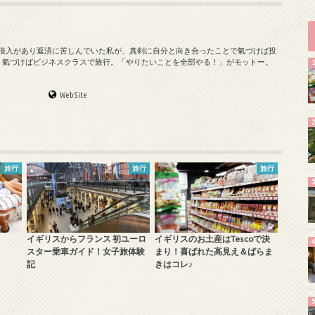
の借入があり返済に苦しんでいた私が、真剣に自分と向き合ったことで氣づけば投
、氣づけばビジネスクラスで旅行。「やりたいことを全部やる！」がモットー。
WebSite
旅行
旅行
旅行
イギリスからフランス 初ユーロ
イギリスのお土産はTescoで決
スター乗車ガイド！女子旅体験
まり！喜ばれた高見え＆ばらま
記
きはコレ♪