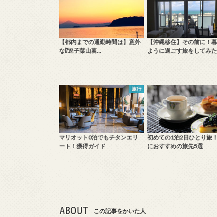
【都内までの通勤時間は】意外
【沖縄移住】その前に！暮
な⁉️逗子葉山暮…
ように過ごす旅をしてみた
旅行
マリオット0泊でもチタンエリ
初めての1泊2日ひとり旅
ート！獲得ガイド
におすすめの旅先5選
ABOUT
この記事をかいた人