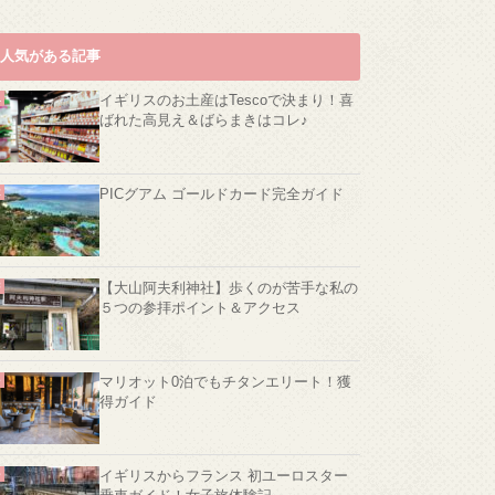
人気がある記事
イギリスのお土産はTescoで決まり！喜
ばれた高見え＆ばらまきはコレ♪
PICグアム ゴールドカード完全ガイド
【大山阿夫利神社】歩くのが苦手な私の
５つの参拝ポイント＆アクセス
マリオット0泊でもチタンエリート！獲
得ガイド
イギリスからフランス 初ユーロスター