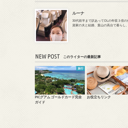
ルーナ
30代前半まで訳あってOLの年収３倍
資家の夫と結婚、葉山の高台で暮らし
NEW POST
このライターの最新記事
旅行
PICグアム ゴールドカード完全
お役立ちリンク
ガイド