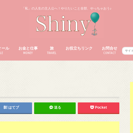
「私」の人生の主人公へ！やりたいこと全部、やっちゃおう♪
ィール
お金と仕事
旅
お役立ちリンク
お問合せ
LE
MONEY
TRAVEL
CONTACT
はてブ
送る
Pocket