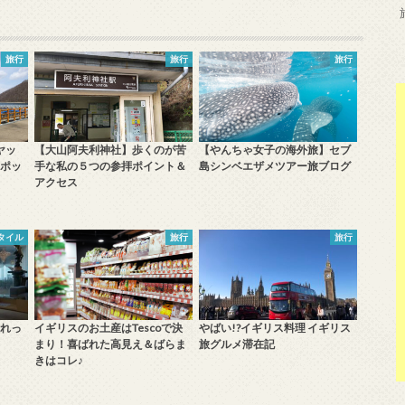
旅行
旅行
旅行
ヤッ
【大山阿夫利神社】歩くのが苦
【やんちゃ女子の海外旅】セブ
ポッ
手な私の５つの参拝ポイント＆
島シンベエザメツアー旅ブログ
アクセス
タイル
旅行
旅行
れっ
イギリスのお土産はTescoで決
やばい!?イギリス料理 イギリス
まり！喜ばれた高見え＆ばらま
旅グルメ滞在記
きはコレ♪