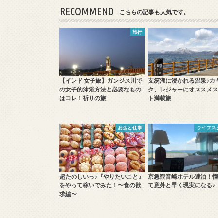
RECOMMEND
こちらの記事も人気です。
旅行
【インド 女子旅】ガンジス川で
支笏湖に浸かれる温泉♪カ
の女子的沐浴方法と必要なもの
ク、レジャーにオススメス
はコレ！祈りの旅
ト満載旅
お金と仕事
ライフス
超たのしいっ♪『やりたいこと』
京急観音崎ホテル連泊！憧
をやって稼いでみた！〜食の欲
て意外と早く現実になる♪
求編〜