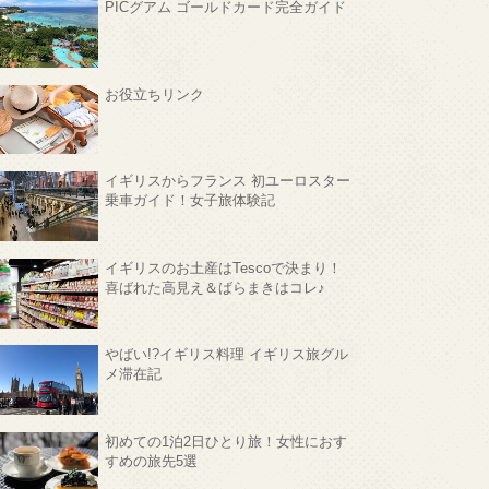
PICグアム ゴールドカード完全ガイド
お役立ちリンク
イギリスからフランス 初ユーロスター
乗車ガイド！女子旅体験記
イギリスのお土産はTescoで決まり！
喜ばれた高見え＆ばらまきはコレ♪
やばい!?イギリス料理 イギリス旅グル
メ滞在記
初めての1泊2日ひとり旅！女性におす
すめの旅先5選