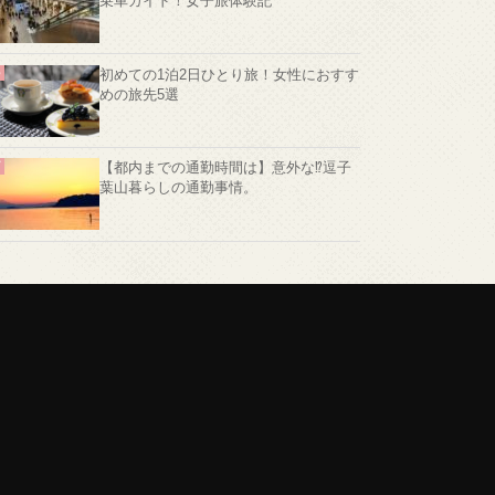
乗車ガイド！女子旅体験記
初めての1泊2日ひとり旅！女性におすす
めの旅先5選
【都内までの通勤時間は】意外な⁉️逗子
葉山暮らしの通勤事情。