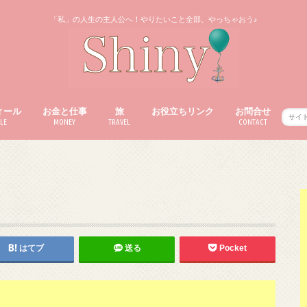
「私」の人生の主人公へ！やりたいこと全部、やっちゃおう♪
ィール
お金と仕事
旅
お役立ちリンク
お問合せ
LE
MONEY
TRAVEL
CONTACT
はてブ
送る
Pocket