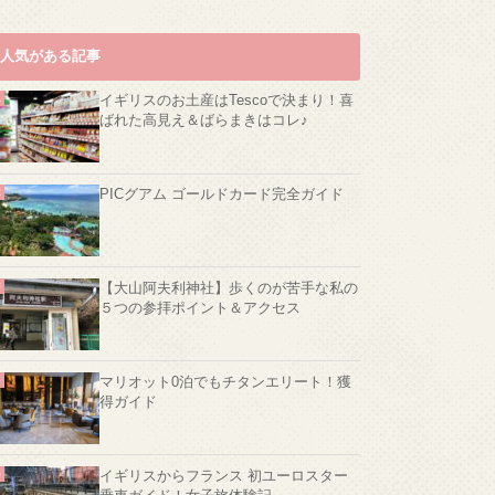
人気がある記事
イギリスのお土産はTescoで決まり！喜
ばれた高見え＆ばらまきはコレ♪
PICグアム ゴールドカード完全ガイド
【大山阿夫利神社】歩くのが苦手な私の
５つの参拝ポイント＆アクセス
マリオット0泊でもチタンエリート！獲
得ガイド
イギリスからフランス 初ユーロスター