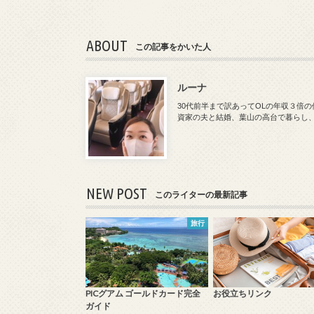
ABOUT
この記事をかいた人
ルーナ
30代前半まで訳あってOLの年収３倍
資家の夫と結婚、葉山の高台で暮らし
NEW POST
このライターの最新記事
旅行
PICグアム ゴールドカード完全
お役立ちリンク
ガイド