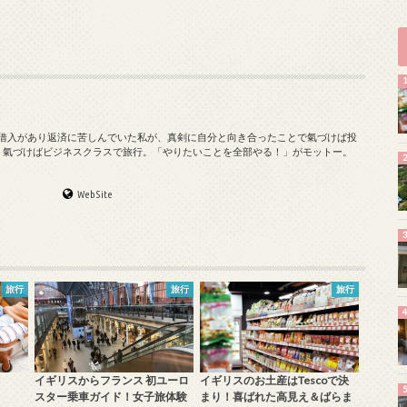
の借入があり返済に苦しんでいた私が、真剣に自分と向き合ったことで氣づけば投
、氣づけばビジネスクラスで旅行。「やりたいことを全部やる！」がモットー。
WebSite
旅行
旅行
旅行
イギリスからフランス 初ユーロ
イギリスのお土産はTescoで決
スター乗車ガイド！女子旅体験
まり！喜ばれた高見え＆ばらま